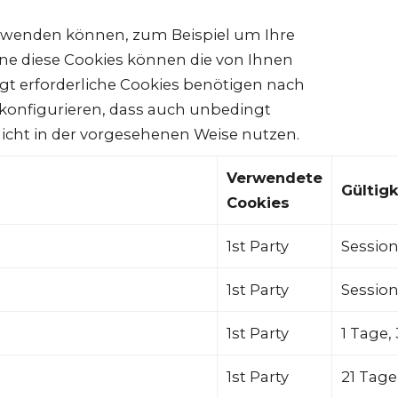
verwenden können, zum Beispiel um Ihre
ne diese Cookies können die von Ihnen
t erforderliche Cookies benötigen nach
konfigurieren, dass auch unbedingt
nicht in der vorgesehenen Weise nutzen.
Verwendete
Gültig
Cookies
1st Party
Sessio
1st Party
Sessio
1st Party
1 Tage,
1st Party
21 Tage