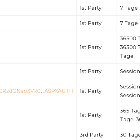
1st Party
7 Tage
1st Party
7 Tage
36500 
1st Party
36500 T
Tage
1st Party
Sessio
Session
_L3RzdGNsb3Vk0
,
.ASPXAUTH
1st Party
Session
365 Tag
1st Party
Tage, 3
3rd Party
30 Tag