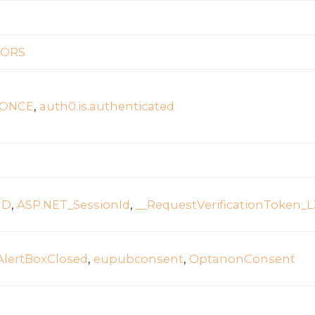
ORS
ONCE
,
auth0.is.authenticated
ID
,
ASP.NET_SessionId
,
__RequestVerificationToken
lertBoxClosed
,
eupubconsent
,
OptanonConsent