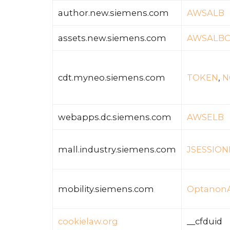
author.new.siemens.com
AWSALB
assets.new.siemens.com
AWSALBC
cdt.myneo.siemens.com
TOKEN
,
N
webapps.dc.siemens.com
AWSELB
mall.industry.siemens.com
JSESSION
mobility.siemens.com
OptanonA
cookielaw.org
__cfduid