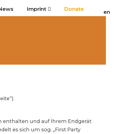
News
Imprint
Donate
en
ite“).
en enthalten und auf Ihrem Endgerät
lt es sich um sog. „First Party